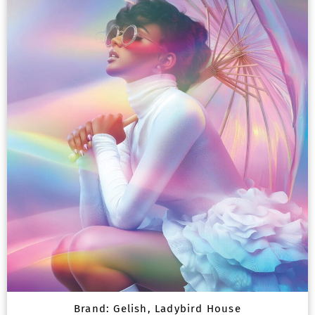
Brand:
Gelish
,
Ladybird House