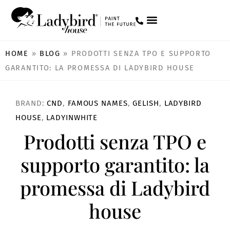
HOME
»
BLOG
»
PRODOTTI SENZA TPO E SUPPORTO
GARANTITO: LA PROMESSA DI LADYBIRD HOUSE
BRAND:
CND
,
FAMOUS NAMES
,
GELISH
,
LADYBIRD
HOUSE
,
LADYINWHITE
Prodotti senza TPO e
supporto garantito: la
promessa di Ladybird
house