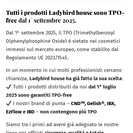
Tutti i prodotti Ladybird house sono TPO-
free
dal 1° settembre 2025.
Dal 1° settembre 2025, il TPO (Trimethylbenzoyl
Diphenylphosphine Oxide) è vietato nei cosmetici
immessi sul mercato europeo, come stabilito dal
Regolamento UE 2023/1545.
In un momento in cui molti professionisti cercano
chiarezza,
Ladybird house ha già fatto la sua scelta
:
Tutti i prodotti distribuiti da noi
dal 1° luglio
2025 sono garantiti TPO-free
I nostri brand di punta –
CND™,
Gelish®
,
IBX,
EzFlow
e
IBD
–
non contengono più TPO
Siamo tra i primi ad avere già adeguato le nostre
linee per offrirti
sicurezza, qualità e totale