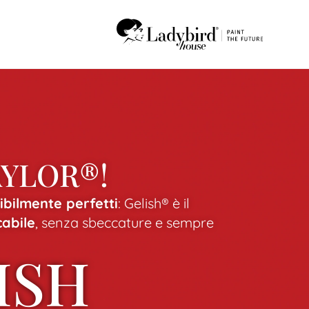
AYLOR®!
dibilmente perfetti
: Gelish® è il
abile
, senza sbeccature e sempre
ISH