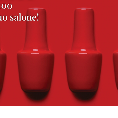
:00
o salone!