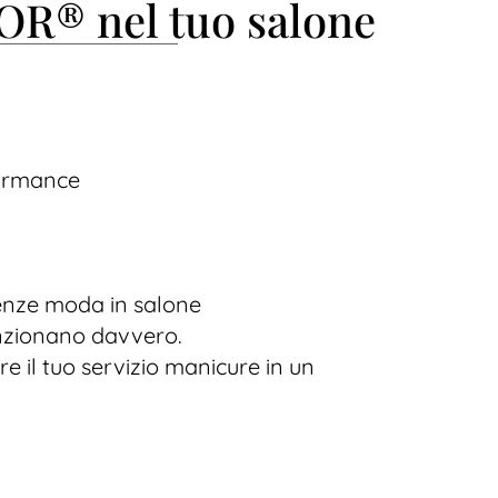
R® nel tuo salone
rformance
denze moda in salone
unzionano davvero.
re il tuo servizio manicure in un