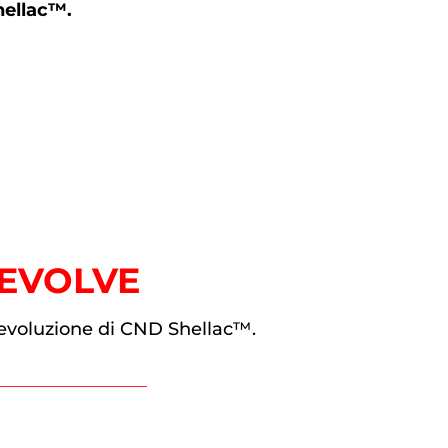
hellac™.
 EVOLVE
 l’evoluzione di CND Shellac™.