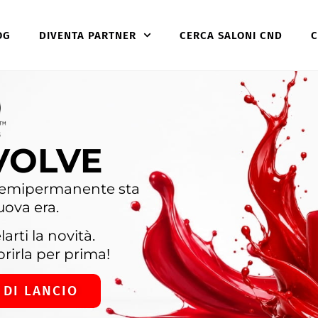
OG
DIVENTA PARTNER
CERCA SALONI CND
C
VOLVE
l semipermanente sta
uova era.
rti la novità.
rirla per prima!
 DI LANCIO